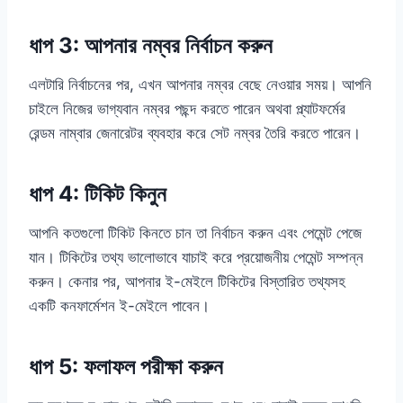
ধাপ 3: আপনার নম্বর নির্বাচন করুন
এলটারি নির্বাচনের পর, এখন আপনার নম্বর বেছে নেওয়ার সময়। আপনি
চাইলে নিজের ভাগ্যবান নম্বর পছন্দ করতে পারেন অথবা প্ল্যাটফর্মের
রেন্ডম নাম্বার জেনারেটর ব্যবহার করে সেট নম্বর তৈরি করতে পারেন।
ধাপ 4: টিকিট কিনুন
আপনি কতগুলো টিকিট কিনতে চান তা নির্বাচন করুন এবং পেমেন্ট পেজে
যান। টিকিটের তথ্য ভালোভাবে যাচাই করে প্রয়োজনীয় পেমেন্ট সম্পন্ন
করুন। কেনার পর, আপনার ই-মেইলে টিকিটের বিস্তারিত তথ্যসহ
একটি কনফার্মেশন ই-মেইলে পাবেন।
ধাপ 5: ফলাফল পরীক্ষা করুন