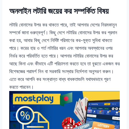
অনলাইন লটারি জয়ের কর সম্পর্কিত বিষয়
লটারি বোনাসের উপর কর থাকতে পারে, তাই আপনার দেশের নিয়মকানুন
সম্পর্কে জানা গুরুত্বপূর্ণ। কিছু দেশে লটারির বোনাসের উপর কর প্রদান
করা হয়, আবার কিছু দেশে নির্দিষ্ট পরিমাণের কর-মুক্ত সুবিধা থাকতে
পারে। করের হার ও শর্ত লটারির ধরন এবং আপনার অবস্থানের ওপর
নির্ভর করে পরিবর্তিত হতে পারে। আপনার লটারির বোনাসের উপর কর
আছে কিনা এবং কীভাবে এটি পরিচালনা করতে হবে তা বুঝতে একজন কর
বিশেষজ্ঞের পরামর্শ নিন বা সরকারি সংস্থার নির্দেশনা অনুসরণ করুন।
এতে করে আপনি কর সংক্রান্ত বাধ্য বাধকতাগুলি যথাযথভাবে পূরণ
করতে পারবেন।