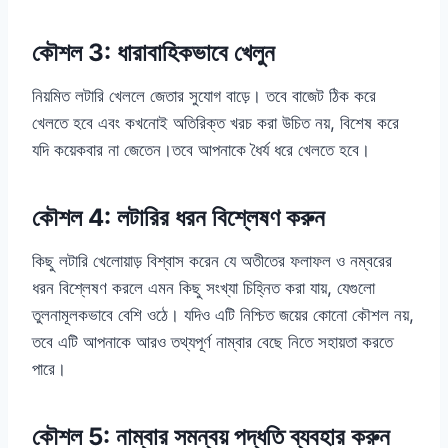
কৌশল 3: ধারাবাহিকভাবে খেলুন
নিয়মিত লটারি খেললে জেতার সুযোগ বাড়ে। তবে বাজেট ঠিক করে
খেলতে হবে এবং কখনোই অতিরিক্ত খরচ করা উচিত নয়, বিশেষ করে
যদি কয়েকবার না জেতেন।তবে আপনাকে ধৈর্য ধরে খেলতে হবে।
কৌশল 4: লটারির ধরন বিশ্লেষণ করুন
কিছু লটারি খেলোয়াড় বিশ্বাস করেন যে অতীতের ফলাফল ও নম্বরের
ধরন বিশ্লেষণ করলে এমন কিছু সংখ্যা চিহ্নিত করা যায়, যেগুলো
তুলনামূলকভাবে বেশি ওঠে। যদিও এটি নিশ্চিত জয়ের কোনো কৌশল নয়,
তবে এটি আপনাকে আরও তথ্যপূর্ণ নাম্বার বেছে নিতে সহায়তা করতে
পারে।
কৌশল 5: নাম্বার সমন্বয় পদ্ধতি ব্যবহার করুন