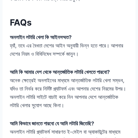
FAQs
অনলাইন লটারি খেলা কি আইনসম্মত?
হ্যাঁ, তবে এর বৈধতা দেশের আইন অনুযায়ী ভিন্ন হতে পারে। আপনার
দেশের নিয়ম ও বিধিনিষেধ সম্পর্কে জানুন।
আমি কি আমার দেশ থেকে আন্তর্জাতিক লটারি খেলতে পারবো?
অনেক ক্ষেত্রেই অনলাইনের মাধ্যমে আন্তর্জাতিক লটারি খেলা সম্ভব,
যদিও তা নির্ভর করে নির্দিষ্ট প্ল্যাটফর্ম এবং আপনার দেশের নিয়মের উপর।
অনলাইন লটারি সাইটে যাচাই করে নিন আপনার দেশে আন্তর্জাতিক
লটারি খেলার সুযোগ আছে কিনা।
আমি কিভাবে জানতে পারবো যে আমি লটারি জিতেছি?
অনলাইন লটারি প্ল্যাটফর্ম সাধারণত ই-মেইল বা অ্যাকাউন্টের মাধ্যমে