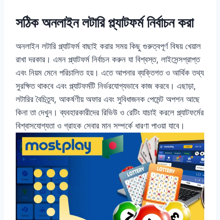
সঠিক অনলাইন লটারি প্ল্যাটফর্ম নির্বাচন করা
অনলাইন লটারি প্ল্যাটফর্ম বাছাই করার সময় কিছু গুরুত্বপূর্ণ বিষয় খেয়াল
রাখা দরকার। এমন প্ল্যাটফর্ম নির্বাচন করুন যা বিশ্বস্ত, লাইসেন্সপ্রাপ্ত
এবং নিয়ম মেনে পরিচালিত হয়। এতে আপনার ব্যক্তিগত ও আর্থিক তথ্য
সুরক্ষিত থাকবে এবং প্ল্যাটফর্মটি নির্ভরযোগ্যভাবে কাজ করবে। এছাড়া,
লটারির বৈচিত্র্য, আকর্ষণীয় অফার এবং সুবিধাজনক পেমেন্ট অপশন আছে
কিনা তা দেখুন। ব্যবহারকারীদের রিভিউ ও রেটিং যাচাই করলে প্ল্যাটফর্মের
বিশ্বাসযোগ্যতা ও গ্রাহক সেবার মান সম্পর্কে ধারণা পাওয়া যাবে।