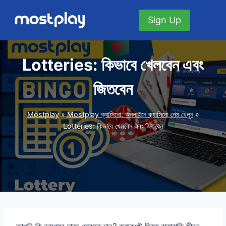
Skip
to
Sign Up
content
Lotteries: কিভাবে খেলবেন এবং
জিতবেন
Mostplay
»
Mostplay ক্যাসিনো: অনলাইনে ক্যাসিনো গেম খেলুন
»
Lotteries: কিভাবে খেলবেন এবং জিতবেন