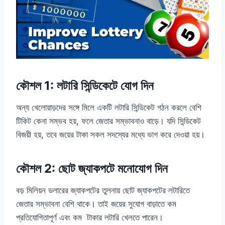
কৌশল 1: লটারি সিন্ডিকেটে যোগ দিন
অন্য খেলোয়াড়দের সঙ্গে মিলে একটি লটারি সিন্ডিকেট গঠন করলে বেশি
টিকিট কেনা সম্ভব হয়, ফলে জেতার সম্ভাবনাও বাড়ে। যদি সিন্ডিকেট
বিজয়ী হয়, তবে জয়ের টাকা সকল সদস্যের মধ্যে ভাগ করে দেওয়া হয়।
কৌশল 2: ছোট জ্যাকপটে মনোযোগ দিন
বড় মিলিয়ন ডলারের জ্যাকপটের তুলনায় ছোট জ্যাকপটের লটারিতে
জেতার সম্ভাবনা বেশি থাকে। তাই জয়ের সুযোগ বাড়াতে কম
প্রতিযোগিতাপূর্ণ এবং কম টাকার লটারি খেলতে পারেন।