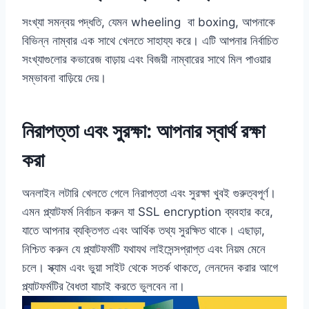
সংখ্যা সমন্বয় পদ্ধতি, যেমন wheeling বা boxing, আপনাকে
বিভিন্ন নাম্বার এক সাথে খেলতে সাহায্য করে। এটি আপনার নির্বাচিত
সংখ্যাগুলোর কভারেজ বাড়ায় এবং বিজয়ী নাম্বারের সাথে মিল পাওয়ার
সম্ভাবনা বাড়িয়ে দেয়।
নিরাপত্তা এবং সুরক্ষা: আপনার স্বার্থ রক্ষা
করা
অনলাইন লটারি খেলতে গেলে নিরাপত্তা এবং সুরক্ষা খুবই গুরুত্বপূর্ণ।
এমন প্ল্যাটফর্ম নির্বাচন করুন যা SSL encryption ব্যবহার করে,
যাতে আপনার ব্যক্তিগত এবং আর্থিক তথ্য সুরক্ষিত থাকে। এছাড়া,
নিশ্চিত করুন যে প্ল্যাটফর্মটি যথাযথ লাইসেন্সপ্রাপ্ত এবং নিয়ম মেনে
চলে। স্ক্যাম এবং ভুয়া সাইট থেকে সতর্ক থাকতে, লেনদেন করার আগে
প্ল্যাটফর্মটির বৈধতা যাচাই করতে ভুলবেন না।