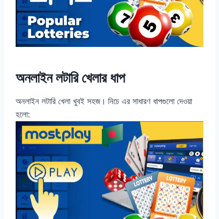
অনলাইন লটারি খেলার ধাপ
অনলাইন লটারি খেলা খুবই সহজ। নিচে এর সাধারণ ধাপগুলো দেওয়া
হলো: