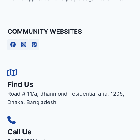
COMMUNITY WEBSITES
Find Us
Road # 11/a, dhanmondi residential aria, 1205,
Dhaka, Bangladesh
Call Us