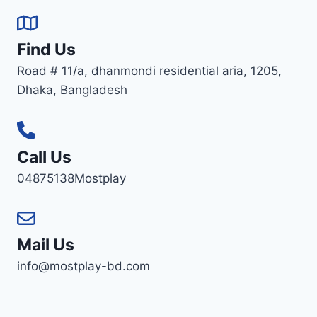
Find Us
Road # 11/a, dhanmondi residential aria, 1205,
Dhaka, Bangladesh
Call Us
04875138Mostplay
Mail Us
info@mostplay-bd.com