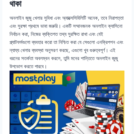
থাকা
অনলাইন জুজু খেলার সুবিধা এবং অ্যাক্সেসিবিলিটি অনেক, তবে নিরাপত্তা
এবং সুরক্ষা প্রথমে ভাবা জরুরি। একটি সম্মানজনক অনলাইন ক্যাসিনো
নির্বাচন করা, নিজের ব্যক্তিগত তথ্য সুরক্ষিত রাখা এবং যেই
প্ল্যাটফর্মগুলো ব্যবহার করো তা নিশ্চিত করা যে সেগুলো এনক্রিপশন এবং
ন্যায্য খেলার ব্যবস্থা অনুসরণ করছে, এগুলো খুব গুরুত্বপূর্ণ। এই
ধরনের সতর্কতা অবলম্বন করলে, তুমি মনের শান্তিতে অনলাইন জুজু
উপভোগ করতে পারবে।