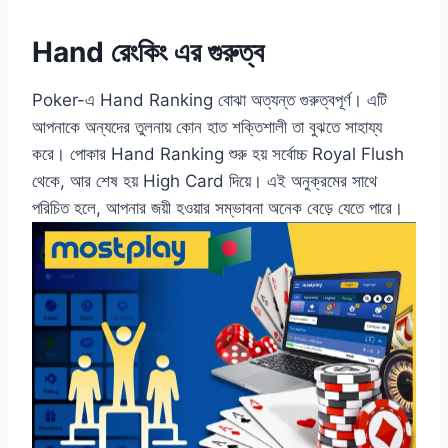
Hand রেংকিং এর গুরুত্ব
Poker-এ Hand Ranking বোঝা অত্যন্ত গুরুত্বপূর্ণ। এটি
আপনাকে অন্যদের তুলনায় কোন হাত শক্তিশালী তা বুঝতে সাহায্য
করে। পোকার Hand Ranking শুরু হয় সর্বোচ্চ Royal Flush
থেকে, আর শেষ হয় High Card দিয়ে। এই অনুক্রমের সাথে
পরিচিত হলে, আপনার জয়ী হওয়ার সম্ভাবনা অনেক বেড়ে যেতে পারে।