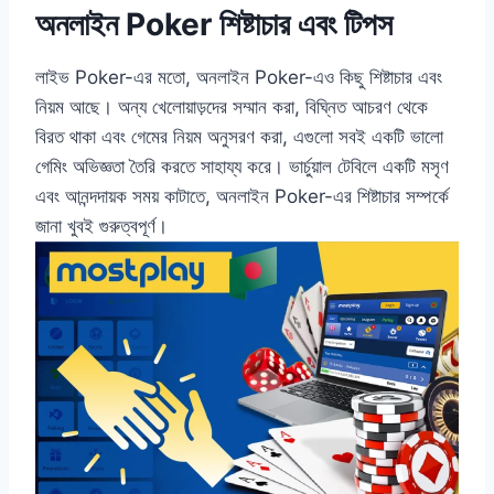
অনলাইন Poker শিষ্টাচার এবং টিপস
লাইভ Poker-এর মতো, অনলাইন Poker-এও কিছু শিষ্টাচার এবং
নিয়ম আছে। অন্য খেলোয়াড়দের সম্মান করা, বিঘ্নিত আচরণ থেকে
বিরত থাকা এবং গেমের নিয়ম অনুসরণ করা, এগুলো সবই একটি ভালো
গেমিং অভিজ্ঞতা তৈরি করতে সাহায্য করে। ভার্চুয়াল টেবিলে একটি মসৃণ
এবং আনন্দদায়ক সময় কাটাতে, অনলাইন Poker-এর শিষ্টাচার সম্পর্কে
জানা খুবই গুরুত্বপূর্ণ।