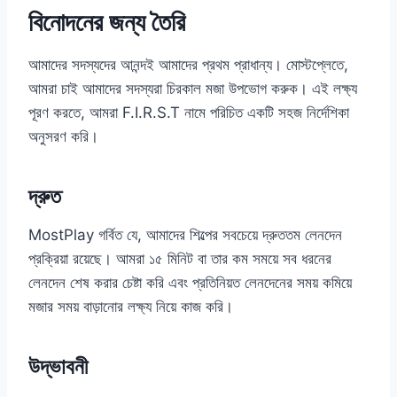
বিনোদনের জন্য তৈরি
আমাদের সদস্যদের আনন্দই আমাদের প্রথম প্রাধান্য। মোস্টপ্লেতে,
আমরা চাই আমাদের সদস্যরা চিরকাল মজা উপভোগ করুক। এই লক্ষ্য
পূরণ করতে, আমরা F.I.R.S.T নামে পরিচিত একটি সহজ নির্দেশিকা
অনুসরণ করি।
দ্রুত
MostPlay গর্বিত যে, আমাদের শিল্পের সবচেয়ে দ্রুততম লেনদেন
প্রক্রিয়া রয়েছে। আমরা ১৫ মিনিট বা তার কম সময়ে সব ধরনের
লেনদেন শেষ করার চেষ্টা করি এবং প্রতিনিয়ত লেনদেনের সময় কমিয়ে
মজার সময় বাড়ানোর লক্ষ্য নিয়ে কাজ করি।
উদ্ভাবনী