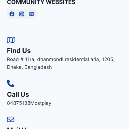
COMMUNITY WEBSITES
Find Us
Road # 11/a, dhanmondi residential aria, 1205,
Dhaka, Bangladesh
Call Us
04875138Mostplay