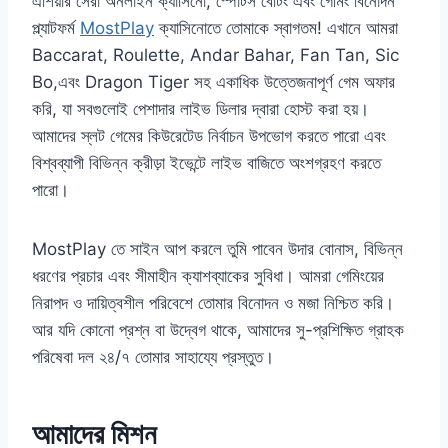
এশিয়ার সেরা অনলাইন ক্যাসিনো, স্পোর্টস বেটিং এবং গেমিং বিনোদন
প্ল্যাটফর্ম
MostPlay
ক্যাসিনোতে তোমাকে স্বাগতম! এখানে আমরা
Baccarat, Roulette, Andar Bahar, Fan Tan, Sic
Bo,এবং Dragon Tiger সহ একাধিক উত্তেজনাপূর্ণ গেম অফার
করি, যা সবগুলোই পেশাদার লাইভ ডিলার দ্বারা হোস্ট করা হয়।
আমাদের স্লট গেমের কিউরেটেড নির্বাচন উপভোগ করতে পারো এবং
বিশ্বব্যাপী বিভিন্ন ক্রীড়া ইভেন্টে লাইভ বাজিতে অংশগ্রহণ করতে
পারো।
MostPlay তে সাইন আপ করলে তুমি পাবেন উদার বোনাস, বিভিন্ন
ধরণের প্রচার এবং সীমাহীন ক্যাশব্যাকের সুবিধা। আমরা গেমিংয়ের
নিরাপদ ও দায়িত্বশীল পরিবেশে তোমার বিনোদন ও মজা নিশ্চিত করি।
আর যদি কোনো প্রশ্ন বা উদ্বেগ থাকে, আমাদের সু-প্রশিক্ষিত গ্রাহক
পরিষেবা দল ২৪/৭ তোমার সাহায্যে প্রস্তুত।
আমাদের মিশন