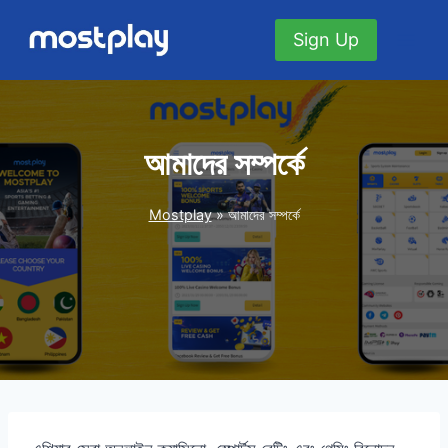
Skip
to
Sign Up
content
আমাদের সম্পর্কে
Mostplay
»
আমাদের সম্পর্কে